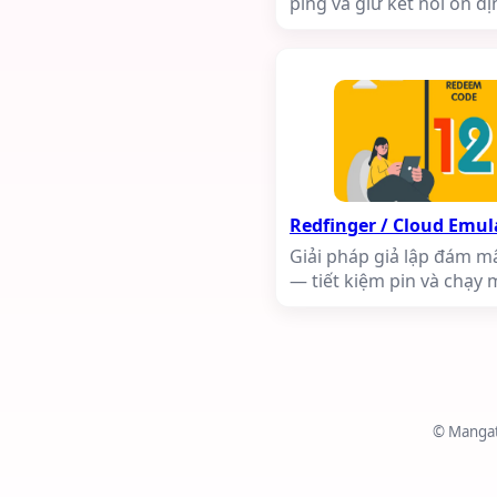
ping và giữ kết nối ổn đ
Redfinger / Cloud Emul
Giải pháp giả lập đám m
— tiết kiệm pin và chạy 
© Mangato