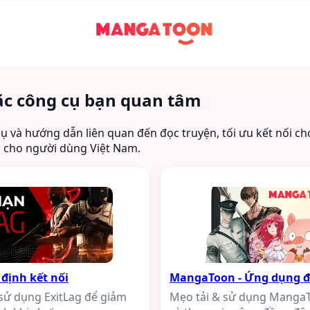
ặc công cụ bạn quan tâm
ụ và hướng dẫn liên quan đến đọc truyện, tối ưu kết nối c
u cho người dùng Việt Nam.
 định kết nối
MangaToon - Ứng dụng đ
 sử dụng ExitLag để giảm
Mẹo tải & sử dụng MangaTo