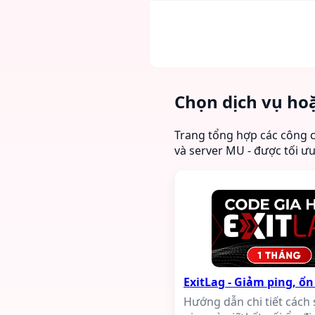
Chọn dịch vụ ho
Trang tổng hợp các công c
và server MU - được tối ư
ExitLag - Giảm ping, ổn
Hướng dẫn chi tiết cách