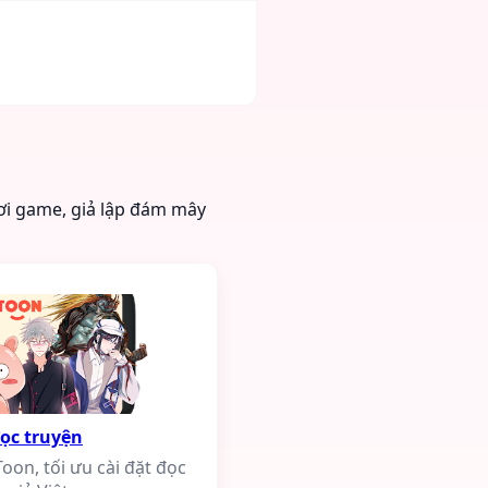
hơi game, giả lập đám mây
ọc truyện
on, tối ưu cài đặt đọc