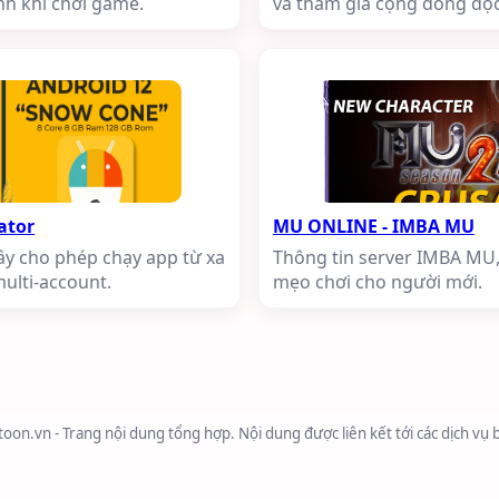
ịnh khi chơi game.
và tham gia cộng đồng độc 
ator
MU ONLINE - IMBA MU
ây cho phép chạy app từ xa
Thông tin server IMBA MU
multi‑account.
mẹo chơi cho người mới.
on.vn - Trang nội dung tổng hợp. Nội dung được liên kết tới các dịch vụ 